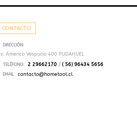
CONTACTO
DIRECCIÓN:
v. Americo Vespucio 400 PUDAHUEL
2 29662170
/
( 56) 96434 5656
TELÉFONO:
contacto@hometool.cl
EMAIL