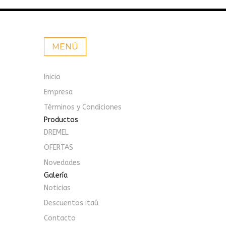
MENÚ
Inicio
Empresa
Términos y Condiciones
Productos
DREMEL
OFERTAS
Novedades
Galería
Noticias
Descuentos Itaú
Contacto