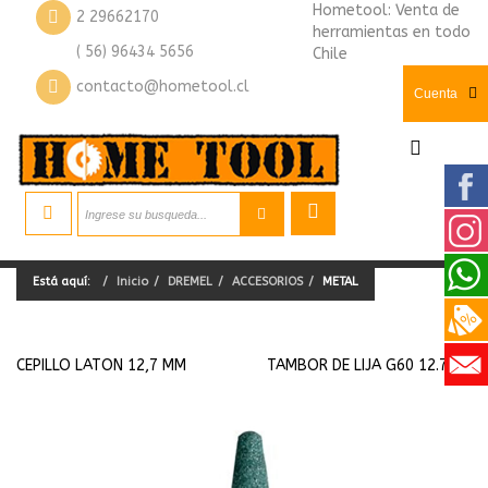
Hometool: Venta de
2 29662170
herramientas en todo
( 56) 96434 5656
Chile
contacto@hometool.cl
Cuenta
Está aquí:
Inicio
DREMEL
ACCESORIOS
METAL
CEPILLO LATON 12,7 MM
TAMBOR DE LIJA G60 12.7MM