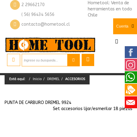
Hometool: Venta de
2 29662170
herramientas en todo
( 56) 96434 5656
Chile
contacto@hometool.cl
Cuenta
Está aquí:
Inicio
DREMEL
ACCESORIOS
PUNTA DE CARBURO DREMEL 9924
Set accesorios lijar/esmerilar 18 piezas