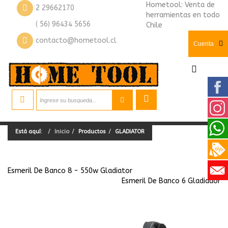
Hometool: Venta de
2 29662170
herramientas en todo
( 56) 96434 5656
Chile
contacto@hometool.cl
Cuenta
Está aquí:
Inicio
Productos
GLADIATOR
Esmeril De Banco 8 - 550w Gladiator
Esmeril De Banco 6 Gladiador