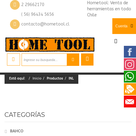
Hometool: Venta de
2 29662170
herramientas en todo
( 56) 96434 5656
Chile
contacto@hometool.cl
Cuenta
Está aquí:
Inicio
Productos
INL
CATEGORÍAS
BAHCO