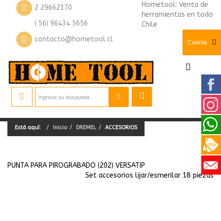
Hometool: Venta de
2 29662170
herramientas en todo
( 56) 96434 5656
Chile
contacto@hometool.cl
Cuenta
Está aquí:
Inicio
DREMEL
ACCESORIOS
PUNTA PARA PIROGRABADO (202) VERSATIP
Set accesorios lijar/esmerilar 18 piezas